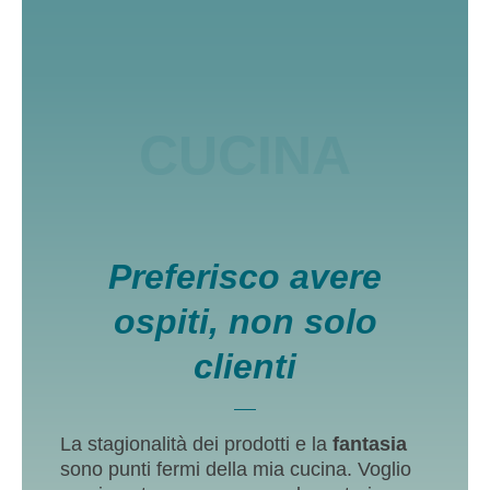
CUCINA
Preferisco avere
ospiti, non solo
clienti
La stagionalità dei prodotti e la
fantasia
sono punti fermi della mia cucina. Voglio