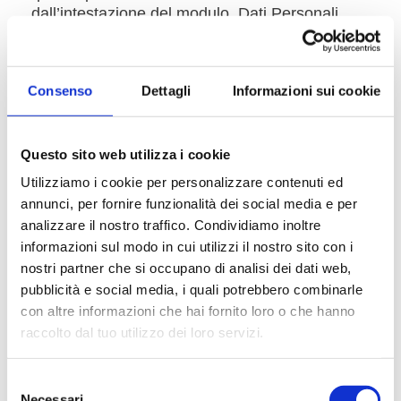
dall’intestazione del modulo. Dati Personali
raccolti mediante Form di contatto: Email,
Nome e Cognome
Consenso
Dettagli
Informazioni sui cookie
CONTACT FORM 7 (ROCK LOBSTER LLC)
è un servizio di creazione e gestione di Form
che permette a questo sito web di integrare tali
Questo sito web utilizza i cookie
contenuti all’interno delle proprie pagine. Dati
Utilizziamo i cookie per personalizzare contenuti ed
Personali raccolti: Email e Nome. Varie
tipologie di Dati secondo quanto specificato
annunci, per fornire funzionalità dei social media e per
dalla Privacy Policy del servizio. Luogo del
analizzare il nostro traffico. Condividiamo inoltre
Trattamento: Giappone –
Privacy Policy
informazioni sul modo in cui utilizzi il nostro sito con i
nostri partner che si occupano di analisi dei dati web,
ALTRI STRUMENTI DI
pubblicità e social media, i quali potrebbero combinarle
con altre informazioni che hai fornito loro o che hanno
CONTATTO
raccolto dal tuo utilizzo dei loro servizi.
WHATSAPP (WHATSAPP IRELAND
LIMITED)
WhatsApp è un servizio di messaggistica
Necessari